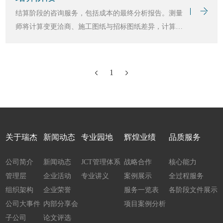
结算阶段的咨询服务，包括成本的最终分析报告。测量
师将计算变更洽商、施工图纸与招标图纸差异，计算暂
定数量、暂定金额、暂定单价等金额调整，编制最终结
算账目表。
1
关于瑞杰
新闻动态
专业园地
辉煌业绩
品质服务
公司简介
新闻动态
JCT管理体系
战略合作
核心能力
管理层
企业活动
专业讲义
案例展示
全过程服务
组织架构
企业荣誉
服务一览表
各阶段文件展示
公司大事件
内部分享会
项目案例分析
子公司
论文评选