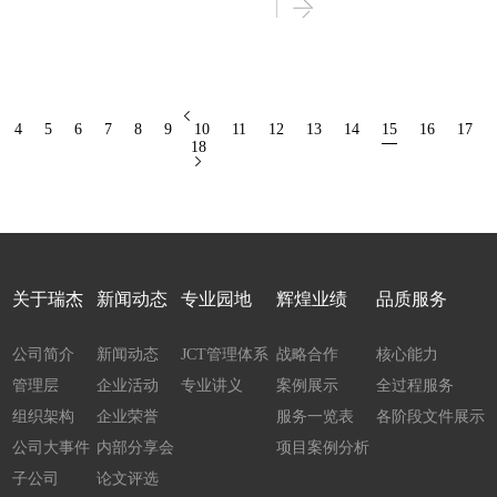
4
5
6
7
8
9
10
11
12
13
14
15
16
17
18
关于瑞杰
新闻动态
专业园地
辉煌业绩
品质服务
公司简介
新闻动态
JCT管理体系
战略合作
核心能力
管理层
企业活动
专业讲义
案例展示
全过程服务
组织架构
企业荣誉
服务一览表
各阶段文件展示
公司大事件
内部分享会
项目案例分析
子公司
论文评选