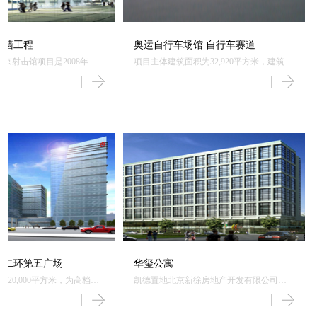
幕墙工程
奥运自行车场馆 自行车赛道
北京射击馆项目是2008年奥
项目主体建筑面积为32,920平方米，建筑包
动工的项目，是集训练与比
括250米木质自行车比赛专用赛道，6000个
馆，分为资格赛馆、决赛
观众座席，为综合大型多层体育场馆，是
武警用房、变配电室、制冷
北京2008年奥运会的重要比赛场馆之一。
馆占地面积为21,707平方
45,645平方米。
东二环第五广场
华玺公寓
120,000平方米，为高档写
凯德置地北京新徐房地产开发有限公司投
资建设的位于北京市东城区朝阳门内大
街“华玺公寓”商业项目，总建筑面积68,465
平方米，包括商业、公寓、及会所。