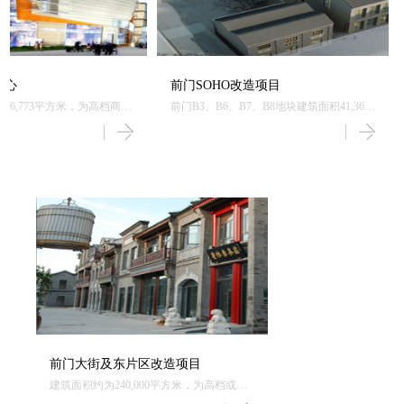
中心
前门SOHO改造项目
76,773平方米，为高档商业
前门B3、B6、B7、B8地块建筑面积41,365
平方米，位于前门大街东侧，北京市核心
区域，主要为商业建筑。建成后用于商
场、高档休闲娱乐等功能。
前门大街及东片区改造项目
建筑面积约为240,000平方米，为高档或中
高档商业用房、会所及公寓等。