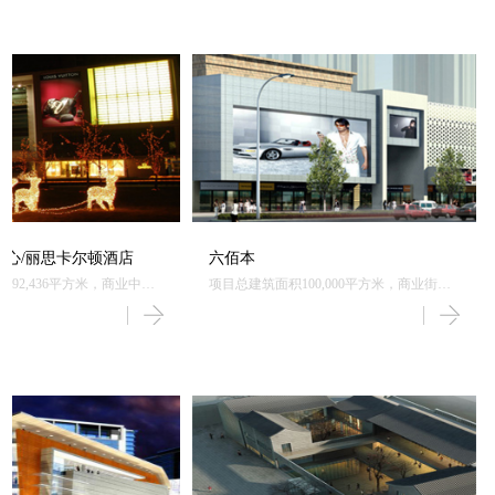
中心/丽思卡尔顿酒店
六佰本
192,436平方米，商业中心
项目总建筑面积100,000平方米，商业街项
SPA、RITZ-CARLTON
目。
6.65米。