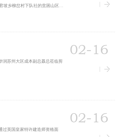
君坡乡柳岔村下队社的贫困山区捐
02-16
启用，华润苏州大区成本副总聂总莅临剪
02-16