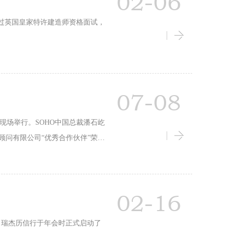
02-06
成功通过英国皇家特许建造师资格面试，
07-08
HO项目现场举行。SOHO中国总裁潘石屹
顾问有限公司“优秀合作伙伴”荣
02-16
28日，瑞杰历信行于年会时正式启动了