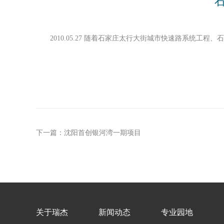
2010.05.27 随着石家庄太行大街城市快速路系统
下一篇：
沈阳首创银河湾一期项目
关于瑞杰
新闻动态
专业园地