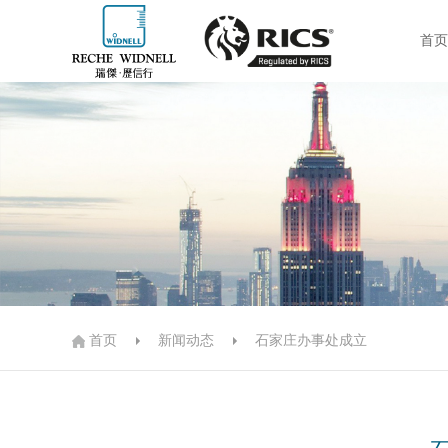
首页
新闻动态
石家庄办事处成立
首页