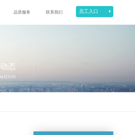
员工入口
品质服务
联系我们
动态
MATION