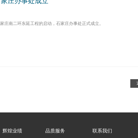
石家庄办事处成立
工程、石家庄南二环东延工程的启动，石家庄办事处正式成立。
辉煌业绩
品质服务
联系我们