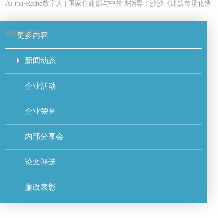
Ai-rpa•Reche数字人 | 国家住建部与中价协指导：沙沙《建筑市场化造
价数据模型》
更多内容
新闻动态
企业活动
企业荣誉
内部分享会
论文评选
廉政表彰